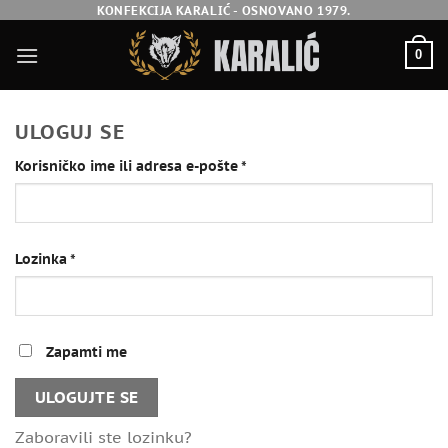
Skip
KONFEKCIJA KARALIĆ - OSNOVANO 1979.
to
0
content
ULOGUJ SE
Obavezno
Korisničko ime ili adresa e-pošte
*
Obavezno
Lozinka
*
Zapamti me
ULOGUJTE SE
Zaboravili ste lozinku?